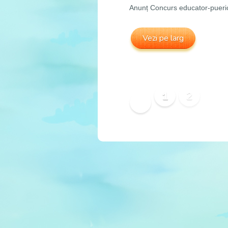
Anunț Concurs educator-pueri
Vezi pe larg
1
2