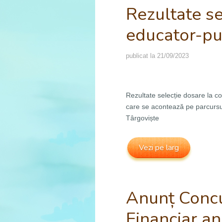
Rezultate s
educator-pu
publicat la
21/09/2023
Rezultate selecție dosare la co
care se acontează pe parcursul
Târgoviște
Vezi pe larg
Anunț Concu
Financiar a