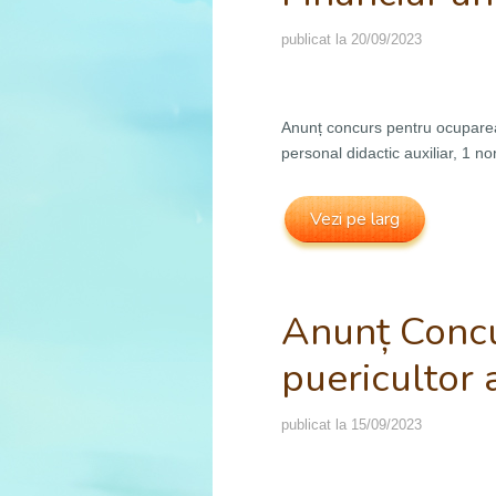
publicat la
20/09/2023
Anunț concurs pentru ocuparea 
personal didactic auxiliar, 1 
Vezi pe larg
Anunț Concu
puericultor
publicat la
15/09/2023