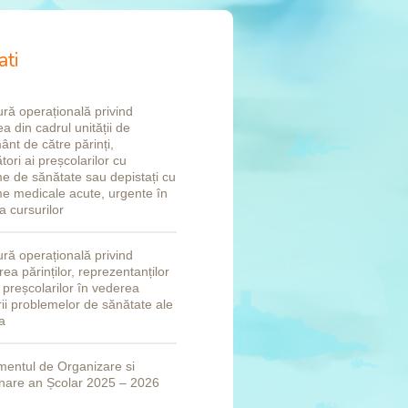
ati
ră operațională privind
a din cadrul unității de
ânt de către părinți,
tori ai preșcolarilor cu
e de sănătate sau depistați cu
e medicale acute, urgente în
a cursurilor
ră operațională privind
ea părinților, reprezentanților
i preșcolarilor în vederea
rii problemelor de sănătate ale
a
entul de Organizare si
nare an Școlar 2025 – 2026