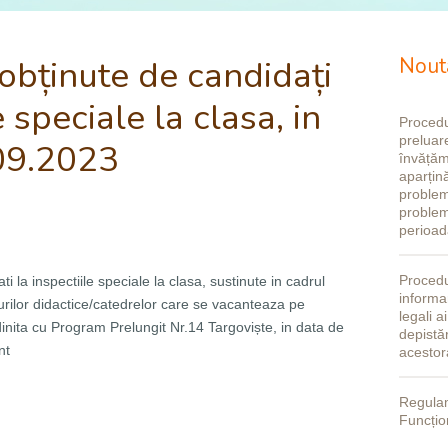
obținute de candidați
Nout
e speciale la clasa, in
Procedu
preluare
09.2023
învățăm
aparțină
problem
problem
perioad
Procedu
i la inspectiile speciale la clasa, sustinute in cadrul
informar
rilor didactice/catedrelor care se vacanteaza pe
legali a
inita cu Program Prelungit Nr.14 Targoviște, in data de
depistă
nt
acestor
Regulam
Funcțio