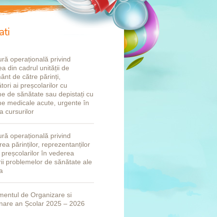
ati
ră operațională privind
a din cadrul unității de
ânt de către părinți,
tori ai preșcolarilor cu
e de sănătate sau depistați cu
e medicale acute, urgente în
a cursurilor
ră operațională privind
ea părinților, reprezentanților
i preșcolarilor în vederea
rii problemelor de sănătate ale
a
entul de Organizare si
nare an Școlar 2025 – 2026