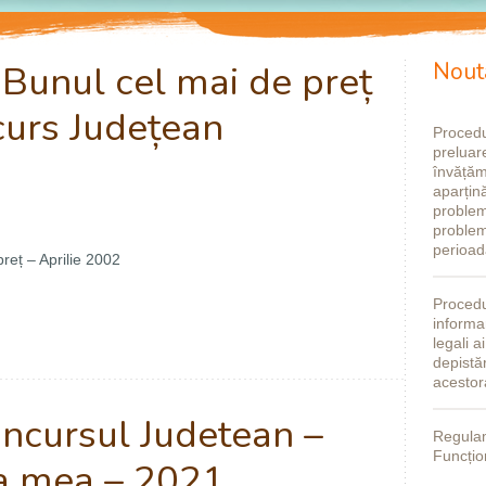
 Bunul cel mai de preț
Nout
urs Județean
Procedu
preluare
învățăm
aparțină
problem
problem
perioad
reț – Aprilie 2002
Procedu
informar
legali a
depistă
acestor
oncursul Judetean –
Regulam
Funcțio
a mea – 2021