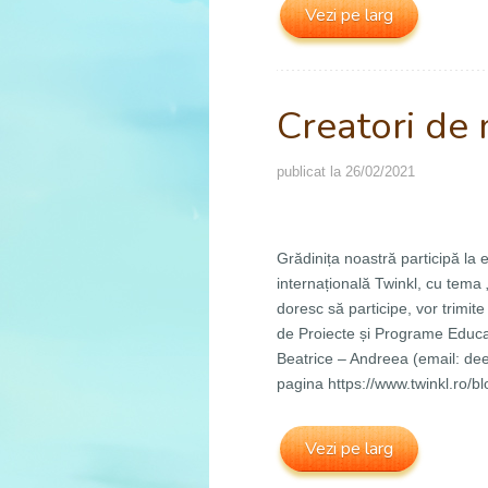
Vezi pe larg
Creatori de
publicat la
26/02/2021
Grădinița noastră participă la 
internațională Twinkl, cu tema
doresc să participe, vor trimite
de Proiecte și Programe Educati
Beatrice – Andreea (email:
de
pagina https://www.twinkl.ro/bl
Vezi pe larg