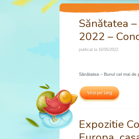
Sănătatea –
2022 – Conc
publicat la
16/05/2022
Sănătatea – Bunul cel mai de p
Vezi pe larg
Expozitie C
Europa, cas