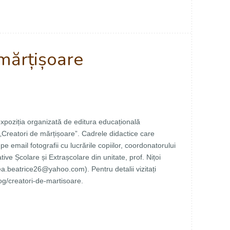
 mărțișoare
expoziția organizată de editura educațională
 „Creatori de mărțișoare”. Cadrele didactice care
 pe email fotografii cu lucrările copiilor, coordonatorului
ve Școlare și Extrașcolare din unitate, prof. Nițoi
ea.beatrice26@yahoo.com
). Pentru detalii vizitați
og/creatori-de-martisoare.