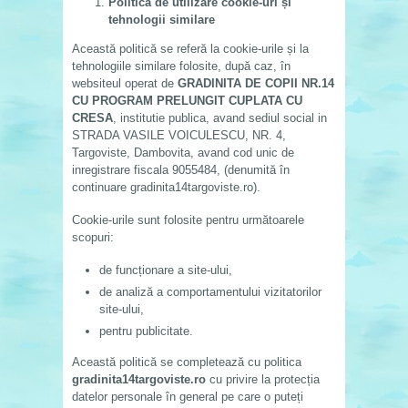
Politica de utilizare cookie-uri și
tehnologii similare
Această politică se referă la cookie-urile și la
tehnologiile similare folosite, după caz, în
websiteul operat de
GRADINITA DE COPII NR.14
CU PROGRAM PRELUNGIT CUPLATA CU
CRESA
, institutie publica, avand sediul social in
STRADA VASILE VOICULESCU, NR. 4,
Targoviste, Dambovita, avand cod unic de
inregistrare fiscala 9055484, (denumită în
continuare gradinita14targoviste.ro).
Cookie-urile sunt folosite pentru următoarele
scopuri:
de funcționare a site-ului,
de analiză a comportamentului vizitatorilor
site-ului,
pentru publicitate.
Această politică se completează cu politica
gradinita14targoviste.ro
cu privire la protecția
datelor personale în general pe care o puteți