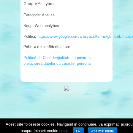
Google Analytics
Categorie: Analiză
Scop: Web analytics
Politici:
https://www.google.com/analytics/terms/gb.html
,
https
Politica de confidentialitate
Politică de Confidențialitate cu privire la
prelucrarea datelor cu caracter personal
Acest site foloseste cookies. Navigand in continuare, va exprimati acordu
asupra folosirii cookie-urilor.
Ok
Afla mai multe