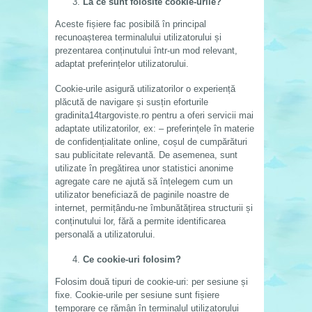
La ce sunt folosite cookie-urile?
Aceste fișiere fac posibilă în principal
recunoașterea terminalului utilizatorului și
prezentarea conținutului într-un mod relevant,
adaptat preferințelor utilizatorului.
Cookie-urile asigură utilizatorilor o experiență
plăcută de navigare și susțin eforturile
gradinita14targoviste.ro pentru a oferi servicii mai
adaptate utilizatorilor, ex: – preferințele în materie
de confidențialitate online, coșul de cumpărături
sau publicitate relevantă. De asemenea, sunt
utilizate în pregătirea unor statistici anonime
agregate care ne ajută să înțelegem cum un
utilizator beneficiază de paginile noastre de
internet, permițându-ne îmbunătățirea structurii și
conținutului lor, fără a permite identificarea
personală a utilizatorului.
Ce cookie-uri folosim?
Folosim două tipuri de cookie-uri: per sesiune și
fixe. Cookie-urile per sesiune sunt fișiere
temporare ce rămân în terminalul utilizatorului