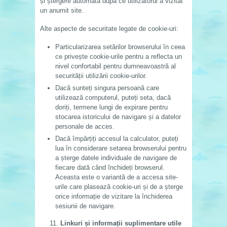
și ștergere automată după ce utilizatorul a vizitat
un anumit site.
Alte aspecte de securitate legate de cookie-uri:
Particularizarea setărilor browserului în ceea
ce privește cookie-urile pentru a reflecta un
nivel confortabil pentru dumneavoastră al
securității utilizării cookie-urilor.
Dacă sunteți singura persoană care
utilizează computerul, puteți seta, dacă
doriți, termene lungi de expirare pentru
stocarea istoricului de navigare și a datelor
personale de acces.
Dacă împărțiți accesul la calculator, puteți
lua în considerare setarea browserului pentru
a șterge datele individuale de navigare de
fiecare dată când închideți browserul.
Aceasta este o variantă de a accesa site-
urile care plasează cookie-uri și de a șterge
orice informație de vizitare la închiderea
sesiunii de navigare.
Linkuri și informații suplimentare utile