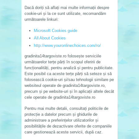
Dacă doriți să aflați mai multe informații despre
cookie-uri și la ce sunt utilizate, recomandăm
următoarele linkuri:
Microsoft Cookies guide
All About Cookies
http://www.youronlinechoices.com/ro/
gradinita14targoviste.ro folosește serviciile
următoarelor terțe părți în scopul oferirii de
funcționalități, pentru analiză și pentru publicitate.
Este posibil ca aceste terțe părți să seteze și să
folosească cookie-uri și/sau tehnologii similare pe
websiteul operate de gradinita14targoviste.ro,
precum și pe website-uri și în aplicații altele decât
cele operate de gradinita14targoviste.ro
Pentru mai multe detalii, consultați politicile de
protecție a datelor precum și ghidurile de
administrare a preferințelor utilizatorilor și
posibilitățile de dezactivare oferite de companiile
care gestionează aceste servicii, după caz.