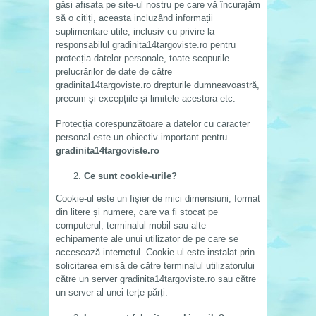
găsi afisata pe site-ul nostru pe care vă încurajăm
să o citiți, aceasta incluzând informații
suplimentare utile, inclusiv cu privire la
responsabilul gradinita14targoviste.ro pentru
protecția datelor personale, toate scopurile
prelucrărilor de date de către
gradinita14targoviste.ro drepturile dumneavoastră,
precum și excepțiile și limitele acestora etc.
Protecția corespunzătoare a datelor cu caracter
personal este un obiectiv important pentru
gradinita14targoviste.ro
Ce sunt cookie-urile?
Cookie-ul este un fișier de mici dimensiuni, format
din litere și numere, care va fi stocat pe
computerul, terminalul mobil sau alte
echipamente ale unui utilizator de pe care se
accesează internetul. Cookie-ul este instalat prin
solicitarea emisă de către terminalul utilizatorului
către un server gradinita14targoviste.ro sau către
un server al unei terțe părți.