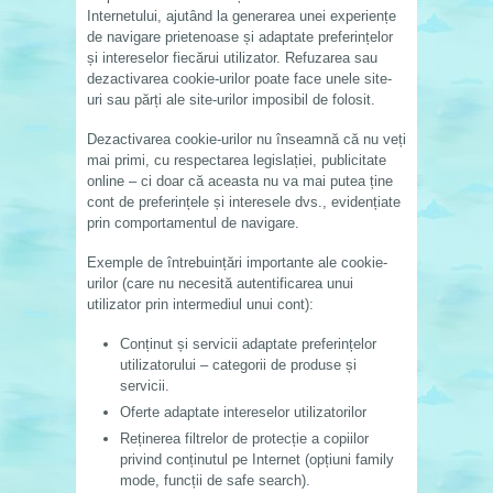
Internetului, ajutând la generarea unei experiențe
de navigare prietenoase și adaptate preferințelor
și intereselor fiecărui utilizator. Refuzarea sau
dezactivarea cookie-urilor poate face unele site-
uri sau părți ale site-urilor imposibil de folosit.
Dezactivarea cookie-urilor nu înseamnă că nu veți
mai primi, cu respectarea legislației, publicitate
online – ci doar că aceasta nu va mai putea ține
cont de preferințele și interesele dvs., evidențiate
prin comportamentul de navigare.
Exemple de întrebuințări importante ale cookie-
urilor (care nu necesită autentificarea unui
utilizator prin intermediul unui cont):
Conținut și servicii adaptate preferințelor
utilizatorului – categorii de produse și
servicii.
Oferte adaptate intereselor utilizatorilor
Reținerea filtrelor de protecție a copiilor
privind conținutul pe Internet (opțiuni family
mode, funcții de safe search).