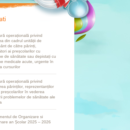
ati
ră operațională privind
a din cadrul unității de
ânt de către părinți,
tori ai preșcolarilor cu
e de sănătate sau depistați cu
e medicale acute, urgente în
a cursurilor
ră operațională privind
ea părinților, reprezentanților
i preșcolarilor în vederea
rii problemelor de sănătate ale
a
entul de Organizare si
nare an Școlar 2025 – 2026