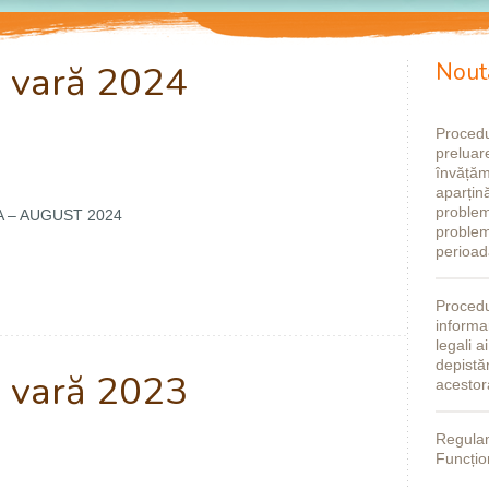
e vară 2024
Nout
Procedu
preluare
învățăm
aparțină
problem
A – AUGUST 2024
problem
perioad
Procedu
informar
legali a
depistă
e vară 2023
acestor
Regulam
Funcțio