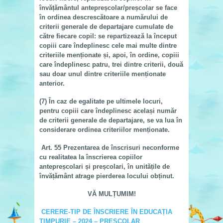
învățământul antepreșcolar/preșcolar se face
în ordinea descrescătoare a numărului de
criterii generale de departajare cumulate de
către fiecare copil
: se repartizează la început
copiii care îndeplinesc cele mai multe dintre
criteriile menționate și, apoi, în ordine, copiii
care îndeplinesc patru, trei dintre criterii, două
sau doar unul dintre criteriile menționate
anterior.
(7)
În caz de egalitate pe ultimele locuri,
pentru copiii care îndeplinesc același număr
de criterii generale de departajare, se va lua în
considerare ordinea criteriilor menționate.
Art. 55
Prezentarea de înscrisuri neconforme
cu realitatea la înscrierea copiilor
antepreșcolari
și preșcolari, în unitățile de
învățământ atrage pierderea locului obținut.
VĂ MULȚUMIM!
CERERE-TIP DE ÎNSCRIERE ÎN EDUCAȚIA
TIMPURIE – 2024 – PREȘCOLAR