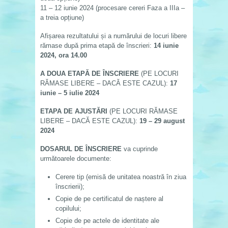
11 – 12 iunie 2024 (procesare cereri Faza a IIIa –
a treia opțiune)
Afișarea rezultatului și a numărului de locuri libere
rămase după prima etapă de înscrieri:
14 iunie
2024, ora 14.00
A DOUA ETAPĂ DE ÎNSCRIERE
(PE LOCURI
RĂMASE LIBERE – DACĂ ESTE CAZUL):
17
iunie – 5 iulie 2024
ETAPA DE AJUSTĂRI
(PE LOCURI RĂMASE
LIBERE – DACĂ ESTE CAZUL):
19 – 29 august
2024
DOSARUL DE ÎNSCRIERE
va cuprinde
următoarele documente:
Cerere tip (emisă de unitatea noastră în ziua
înscrierii);
Copie de pe certificatul de naștere al
copilului;
Copie de pe actele de identitate ale