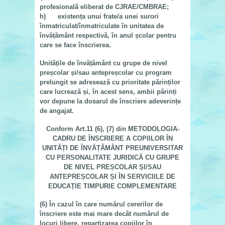
profesională eliberat de CJRAE/CMBRAE;
h) existența unui frate/a unei surori
înmatriculat/înmatriculate în unitatea de
învățământ respectivă, în anul școlar pentru
care se face înscrierea.
Unitățile de învățământ cu grupe de nivel
preșcolar și/sau antepreșcolar cu program
prelungit se adresează cu prioritate
părinților
care lucrează
și, în acest sens, ambii părinți
vor depune la dosarul de înscriere adeverințe
de angajat.
Conform Art.11 (6), (7) din METODOLOGIA-
CADRU DE ÎNSCRIERE A COPIILOR ÎN
UNITĂȚI DE ÎNVĂȚĂMÂNT PREUNIVERSITAR
CU PERSONALITATE JURIDICĂ CU GRUPE
DE NIVEL PREȘCOLAR ȘI/SAU
ANTEPREȘCOLAR ȘI ÎN SERVICIILE DE
EDUCAȚIE TIMPURIE COMPLEMENTARE
(6)
În cazul în care
numărul cererilor de
înscriere este mai mare decât numărul de
locuri libere
, repartizarea copiilor în