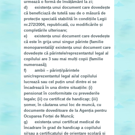
urmează o formă de învățământ la zi;
d) existența unui document care dovedește
că beneficiază de tutelă sau de o măsură de
protecție specială stabilită în condițiile Legii
nr.272/2004, republicată, cu modificările și
completările ulterioare;
e) existența unui document care dovedește
că este în grija unui singur părinte (familie
monoparentală)/ existența unui document care
dovedește că părintele/reprezentantul legal al
copilului are 3 sau mai mulți copii (familie
numeroasă);
f) ambii – părinți/părintele
unic/reprezentantul legal ai/al copilului
lucrează sau cel puțin unul dintre ei se
încadrează în una dintre situațiile: (i)
pensionat în conformitate cu prevederile
legale; (ii) cu certificat de handicap; (iii)
șomer, în căutarea unui loc de muncă, cu
documente doveditoare de la Agenția pentru
Ocuparea Forței de Muncă;
g) existența unui certificat medical de
încadrare în grad de handicap a copilului
și/sau a certificatului de orientare școlară și