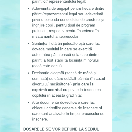
părinților/ reprezentantului legal;
Adeverință de angajat pentru fiecare dintre
părinți/reprezentantul legal sau adeverință
privind perioada concediului de creștere și
îngrijire copil, pentru tipul de program
prelungit, respectiv pentru înscrierea în
învățământul antepreșcolar;
Sentințe/ Hotărâri judecătorești care fac
dovada modului în care se exercită
autoritatea părintească și la care dintre
părinți a fost stabilită locuința minorului
(dacă este cazul)
Declarație olografă (scrisă de mână și
semnată) de către celălalt părinte (în cazul
divorțului/ necăsătoriei)
prin care își
exprimă acordul
cu privire la înscrierea
copilului în această grădiniță;
Alte documente doveditoare care fac
obiectul criteriilor generale de înscriere și
care sunt analizate în timpul procesului de
înscriere.
D
OSARELE SE VOR DEPUNE LA SEDIUL