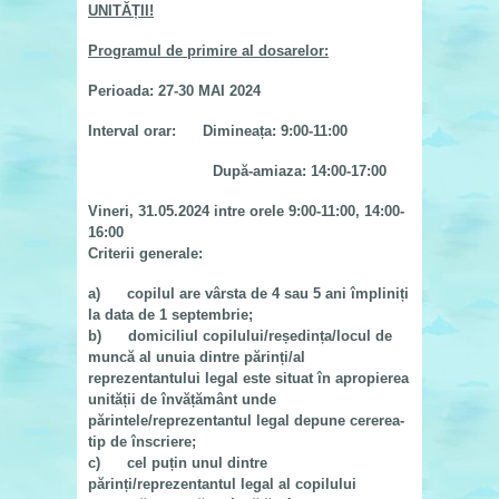
UNITĂȚII!
Programul de primire al dosarelor:
Perioada: 27-30 MAI 2024
Interval orar: Dimineața: 9:00-11:00
După-amiaza: 14:00-17:00
Vineri, 31.05.2024 intre orele
9:00-11:00, 14:00-
16:00
Criterii generale:
a) copilul are vârsta de 4 sau 5 ani împliniți
la data de 1 septembrie;
b) domiciliul copilului/reședința/locul de
muncă al unuia dintre părinți/al
reprezentantului legal este situat în apropierea
unității de învățământ unde
părintele/reprezentantul legal depune cererea-
tip de înscriere;
c) cel puțin unul dintre
părinți/reprezentantul legal al copilului